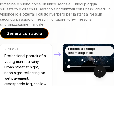
immagine e suono come un unico segnale. Chiedi pioggia
sull'asfalto e gli schizzi saranno sincronizzati con i passi; chiedi un
violoncello e otterrai il giusto riverbero per la stanza. Nessun
secondo passaggio, nessun montatore Foley, nessuna
sincronizzazione manuale.
Genera con audio
Fedeltà al prompt
PROMPT
cinematografico
Professional portrait of a 
young man in a rainy 
urban street at night, 
neon signs reflecting on 
wet pavement, 
atmospheric fog, shallow 
depth of field, cinematic 
bokeh, moody color 
palette, 4K ultra-detailed, 
film noir aesthetic.